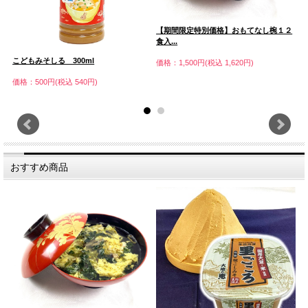
万
【期間限定特別価格】おもてなし椀１２
食入...
価
こどもみそしる 300ml
価格：1,500円(税込 1,620円)
価格：500円(税込 540円)
おすすめ商品