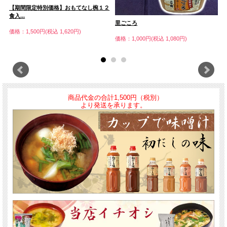
【期間限定特別価格】おもてなし椀１２
食入...
初
里ごころ
価格：1,500円(税込 1,620円)
価
価格：1,000円(税込 1,080円)
商品代金の合計1,500円（税別）
より発送を承ります。