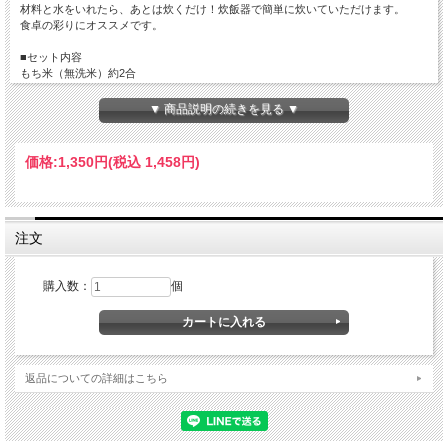
材料と水をいれたら、あとは炊くだけ！炊飯器で簡単に炊いていただけます。
食卓の彩りにオススメです。
■セット内容
もち米（無洗米）約2合
ごま塩
栗（みつ煮）1袋
▼ 商品説明の続きを見る ▼
<アレルゲン>ごま
価格:
1,350円
(税込 1,458円)
注文
購入数：
個
返品についての詳細はこちら